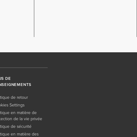
US DE
NSEIGNEMENTS
itique de retour
kies Settings
itique en matière de
tection de la vie privée
itique de sécurité
itique en matière des