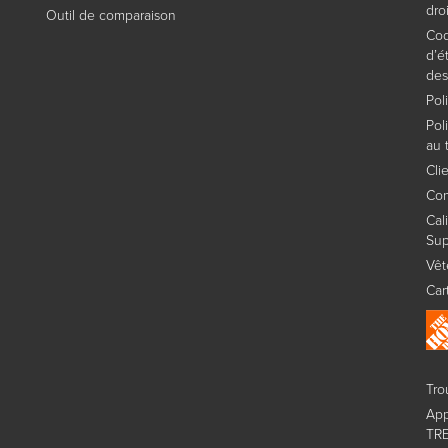
dro
Outil de comparaison
Cod
d’é
des
Pol
Pol
au t
Cli
Con
Cal
Sup
Vêt
Car
Tro
App
TREX