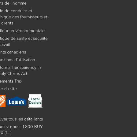
its de l'homme
e de conduite et
thique des fournisseurs et
 clients
itique environnementale
itique de santé et sécurité
ravail
ents canadiens
ditions d'utilisation
ifornia Transparency in
ply Chains Act
ements Trex
te du site
uver tous les détaillants
elez-nous : 1-800-BUY-
 (1---)