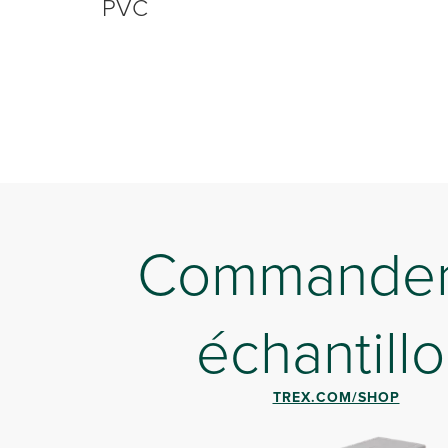
PVC
Commander
échantill
TREX.COM/SHOP