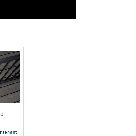
0:00 / 1:21
ex
ntenant