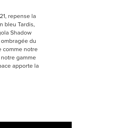
21, repense la
n bleu Tardis,
ergola Shadow
et ombragée du
hie comme notre
de notre gamme
pace apporte la