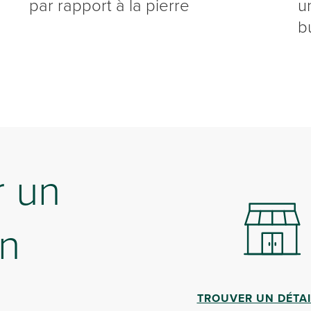
par rapport à la pierre
u
b
 un
on
TROUVER UN DÉTA