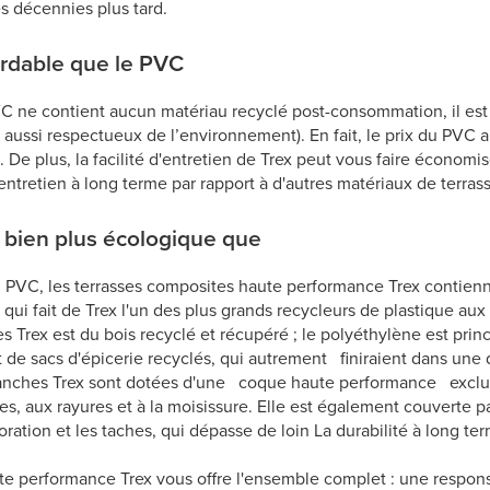
 décennies plus tard.
ordable que le PVC
C ne contient aucun matériau recyclé post-consommation, il est
re aussi respectueux de l’environnement). En fait, le prix du PVC 
e. De plus, la facilité d'entretien de Trex peut vous faire économ
'entretien à long terme par rapport à d'autres matériaux de terras
x bien plus écologique que
 PVC, les terrasses composites haute performance Trex contie
 qui fait de Trex l'un des plus grands recycleurs de plastique aux
 Trex est du bois recyclé et récupéré ; le polyéthylène est prin
et de sacs d'épicerie recyclés, qui autrement finiraient dans une
lanches Trex sont dotées d'une coque haute performance exclusi
es, aux rayures et à la moisissure. Elle est également couverte p
oration et les taches, qui dépasse de loin La durabilité à long t
te performance Trex vous offre l'ensemble complet : une respons