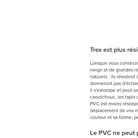
Trex est plus ré
Lorsque vous construis
neige et de grandes r
naturels ; ils résisten
donneront pas d'échard
il s'estompe et peut s
caoutchouc, les tapis
PVC est moins résista
déplacement de vos meu
couleur et sa forme, 
Le PVC ne peut pa