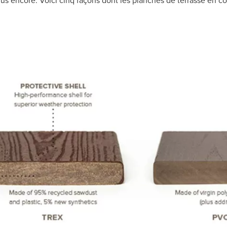
us encore. Voici cinq façons dont les planches de terrasse en c