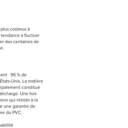
 plus coûteux à
a tendance à fluctuer
iser des centaines de
se.
nnent 95 % de
 États-Unis. La matière
cipalement constitué
 décharge. Une fois
ve qui résiste à la
ar une garantie de
erme du PVC.
abilité