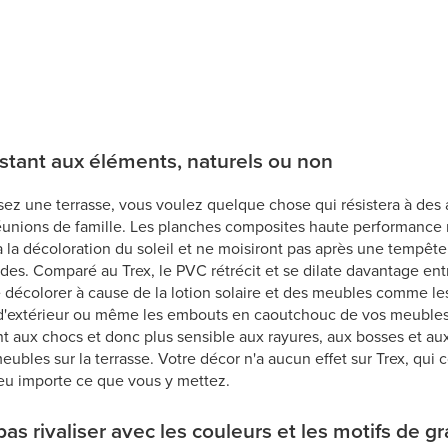
sistant aux éléments, naturels ou non
ez une terrasse, vous voulez quelque chose qui résistera à des 
éunions de famille. Les planches composites haute performance 
t à la décoloration du soleil et ne moisiront pas après une tempêt
es. Comparé au Trex, le PVC rétrécit et se dilate davantage entr
e décolorer à cause de la lotion solaire et des meubles comme les
 d'extérieur ou même les embouts en caoutchouc de vos meubles d
nt aux chocs et donc plus sensible aux rayures, aux bosses et au
bles sur la terrasse. Votre décor n'a aucun effet sur Trex, qui 
peu importe ce que vous y mettez.
s rivaliser avec les couleurs et les motifs de g