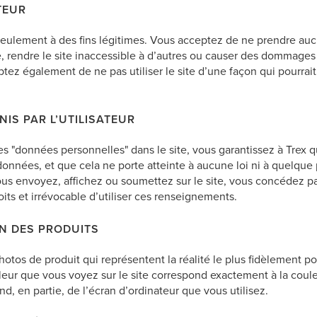
TEUR
e seulement à des fins légitimes. Vous acceptez de ne prendre au
e, rendre le site inaccessible à d’autres ou causer des dommages
ez également de ne pas utiliser le site d’une façon qui pourrait 
IS PAR L’UTILISATEUR
es "données personnelles" dans le site, vous garantissez à Trex 
données, et que cela ne porte atteinte à aucune loi ni à quelque
s envoyez, affichez ou soumettez sur le site, vous concédez pa
roits et irrévocable d’utiliser ces renseignements.
N DES PRODUITS
hotos de produit qui représentent la réalité le plus fidèlement 
leur que vous voyez sur le site correspond exactement à la coule
d, en partie, de l’écran d’ordinateur que vous utilisez.