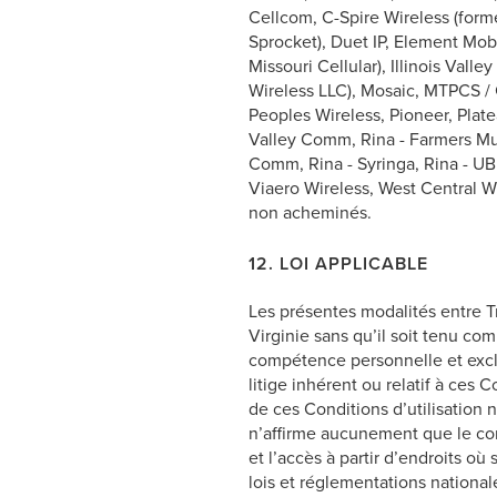
Cellcom, C-Spire Wireless (former
Sprocket), Duet IP, Element Mo
Missouri Cellular), Illinois Vall
Wireless LLC), Mosaic, MTPCS / 
Peoples Wireless, Pioneer, Plate
Valley Comm, Rina - Farmers Mut
Comm, Rina - Syringa, Rina - UB
Viaero Wireless, West Central 
non acheminés.
12. LOI APPLICABLE
Les présentes modalités entre 
Virginie sans qu’il soit tenu co
compétence personnelle et exclu
litige inhérent ou relatif à ces 
de ces Conditions d’utilisation 
n’affirme aucunement que le cont
et l’accès à partir d’endroits où 
lois et réglementations national