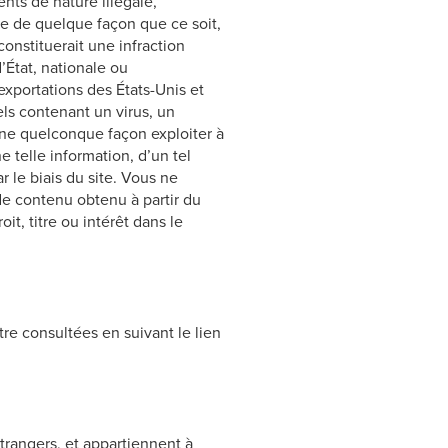
ents de nature illégale,
e de quelque façon que ce soit,
onstituerait une infraction
d’État, nationale ou
 exportations des États-Unis et
iels contenant un virus, un
’une quelconque façon exploiter à
 telle information, d’un tel
r le biais du site. Vous ne
 de contenu obtenu à partir du
t, titre ou intérêt dans le
tre consultées en suivant le lien
étrangers, et appartiennent à