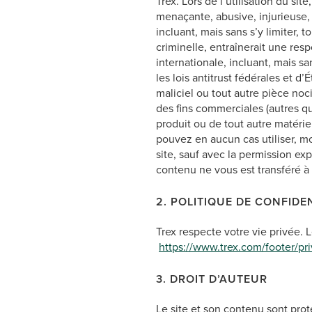
Trex. Lors de l’utilisation du si
menaçante, abusive, injurieuse,
incluant, mais sans s’y limiter,
criminelle, entraînerait une resp
internationale, incluant, mais sa
les lois antitrust fédérales et d
maliciel ou tout autre pièce noci
des fins commerciales (autres qu
produit ou de tout autre matériel
pouvez en aucun cas utiliser, mod
site, sauf avec la permission ex
contenu ne vous est transféré à la
2. POLITIQUE DE CONFIDE
Trex respecte votre vie privée. 
https://www.trex.com/footer/pri
3. DROIT D’AUTEUR
Le site et son contenu sont proté