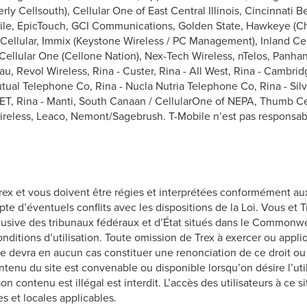
ly Cellsouth), Cellular One of East Central Illinois, Cincinnati B
bile, EpicTouch, GCI Communications, Golden State, Hawkeye (C
ey Cellular, Immix (Keystone Wireless / PC Management), Inland Cel
Cellular One (Cellone Nation), Nex-Tech Wireless, nTelos, Panh
au, Revol Wireless, Rina - Custer, Rina - All West, Rina - Cambr
ual Telephone Co, Rina - Nucla Nutria Telephone Co, Rina - Silve
ET, Rina - Manti, South Canaan / CellularOne of NEPA, Thumb Cel
Wireless, Leaco, Nemont/Sagebrush. T-Mobile n’est pas responsa
Trex et vous doivent être régies et interprétées conformément 
mpte d’éventuels conflits avec les dispositions de la Loi. Vous et
sive des tribunaux fédéraux et d’État situés dans le Commonwea
Conditions d’utilisation. Toute omission de Trex à exercer ou appl
ne devra en aucun cas constituer une renonciation de ce droit ou 
enu du site est convenable ou disponible lorsqu’on désire l’utili
son contenu est illégal est interdit. L’accès des utilisateurs à ce s
es et locales applicables.