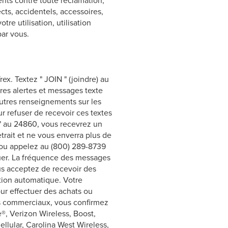
nts contre toute réclamation,
ts, accidentels, accessoires,
re utilisation, utilisation
par vous.
rex. Textez " JOIN " (joindre) au
tres alertes et messages texte
autres renseignements sur les
r refuser de recevoir ces textes
" au 24860, vous recevrez un
rait et ne vous enverra plus de
ou appelez au (800) 289-8739
uer. La fréquence des messages
ous acceptez de recevoir des
tion automatique. Votre
r effectuer des achats ou
tes commerciaux, vous confirmez
e®, Verizon Wireless, Boost,
llular, Carolina West Wireless,