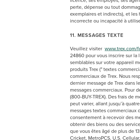
licence, ses employés, ses agen
perte, dépense ou tout dommage
exemplaires et indirects), et les
incorrecte ou incapacité à utilis
11. MESSAGES TEXTE
Veuillez visiter
www.trex.com/fo
24860 pour vous inscrire sur la 
semblables sur votre appareil m
produits Trex (" textes commerc
commerciaux de Trex. Nous resp
dernier message de Trex dans le
messages commerciaux. Pour de 
(800-BUY-TREX). Des frais de m
peut varier, allant jusqu’à quatr
messages textes commerciaux de
consentement à recevoir des me
obtenir des biens ou des servic
que vous êtes âgé de plus de 13 
Cricket, MetroPCS, U.S. Cellular