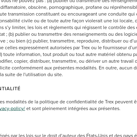
te, vous ne pouvez pas : (a) publier ou transmettre des renseignem
 diffamatoire, obscène, pornographique, profane ou répréhensibl
 toute transmission constituant ou encourageant une conduite qui c
onsabilité civile ou de toute autre façon violerait une loi locale, 
ns s’y limiter, les lois et règlements qui régissent le contrôle des
’État ; (b) publier ou transmettre des renseignements ou des logic
ve ; ou bien (c) publier, transmettre, reproduire, distribuer ou d
e celles expressément autorisées par Trex ou le fournisseur d’une
) toute information, tout produit ou tout autre matériel obtenu pa
ifier, copier, distribuer, transmettre, ou dériver un autre travail
plicite conformément aux présentes modalités. En outre, aucun droi
 suite de l'utilisation du site.
NTIALITÉ
Les modalités de la politique de confidentialité de Trex peuvent ê
vacy-policy/
et sont pleinement intégrées aux présentes.
gés par les lois sur le droit d’auteur des États-Unis et des pays 