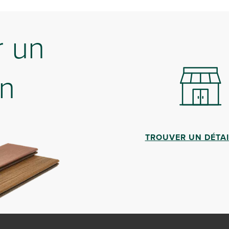
 un
on
TROUVER UN DÉTA