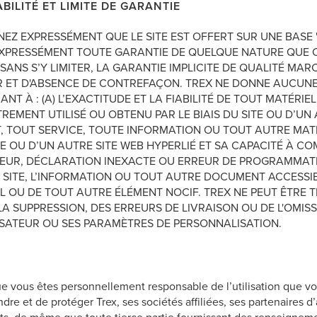
BILITÉ ET LIMITE DE GARANTIE
 EXPRESSÉMENT QUE LE SITE EST OFFERT SUR UNE BASE " T
 EXPRESSÉMENT TOUTE GARANTIE DE QUELQUE NATURE QUE CE
 SANS S’Y LIMITER, LA GARANTIE IMPLICITE DE QUALITÉ M
ER ET D'ABSENCE DE CONTREFAÇON. TREX NE DONNE AUCUNE
T À : (A) L’EXACTITUDE ET LA FIABILITÉ DE TOUT MATÉRIE
MENT UTILISÉ OU OBTENU PAR LE BIAIS DU SITE OU D’UN AU
T, TOUT SERVICE, TOUTE INFORMATION OU TOUT AUTRE MA
TE OU D’UN AUTRE SITE WEB HYPERLIÉ ET SA CAPACITÉ À CO
EUR, DÉCLARATION INEXACTE OU ERREUR DE PROGRAMMATIO
 SITE, L’INFORMATION OU TOUT AUTRE DOCUMENT ACCESSIBLE
EL OU DE TOUT AUTRE ÉLÉMENT NOCIF. TREX NE PEUT ÊTRE
LA SUPPRESSION, DES ERREURS DE LIVRAISON OU DE L'OMIS
SATEUR OU SES PARAMÈTRES DE PERSONNALISATION.
vous êtes personnellement responsable de l’utilisation que vou
re et de protéger Trex, ses sociétés affiliées, ses partenaires d