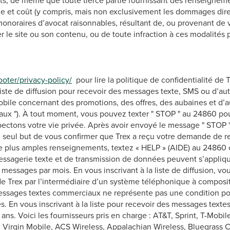
ts, de même que toute tierce partie fournissant des renseigneme
 et coût (y compris, mais non exclusivement les dommages direc
 honoraires d’avocat raisonnables, résultant de, ou provenant de vot
er le site ou son contenu, ou de toute infraction à ces modalités 
oter/privacy-policy/
pour lire la politique de confidentialité de T
liste de diffusion pour recevoir des messages texte, SMS ou d’au
obile concernant des promotions, des offres, des aubaines et d’
iaux "). À tout moment, vous pouvez texter " STOP " au 24860 pou
ectons votre vie privée. Après avoir envoyé le message " STOP 
 seul but de vous confirmer que Trex a reçu votre demande de ret
plus amples renseignements, textez « HELP » (AIDE) au 24860 
essagerie texte et de transmission de données peuvent s’appliq
e messages par mois. En vous inscrivant à la liste de diffusion, v
 Trex par l’intermédiaire d’un système téléphonique à composi
ssages textes commerciaux ne représente pas une condition pou
es. En vous inscrivant à la liste pour recevoir des messages tex
ans. Voici les fournisseurs pris en charge : AT&T, Sprint, T-Mobil
, Virgin Mobile, ACS Wireless, Appalachian Wireless, Bluegrass Ce