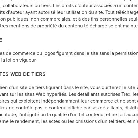
és, collaborateurs ou tiers. Les droits d’auteur associés à un con
oits d’auteur ayant autorisé leur utilisation du site. Tout téléch
 non publiques, non commerciales, et à des fins personnelles seu
utres mentions de propriété du contenu téléchargé soient mainte
E
arques de commerce ou logos figurant dans le site sans la permissi
la loi en vigueur.
TES WEB DE TIERS
ien d’un site de tiers figurant dans le site, vous quitterez le si
t sur les sites Web hyperliés. Les détaillants autorisés Trex, les
aires qui exploitent indépendamment leur commerce et ne sont aff
Trex ne contrôle pas le contenu affiché par ses détaillants, distr
actitude, l’intégrité ou la qualité d’un tel contenu, et ne fait auc
ne le rendement, les actes ou les omissions d’un tel tiers, et n