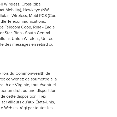
ell Wireless, Cross (dba
hat Mobility), Hawkeye (NW
lular, iWireless, Mobi PCS (Coral
andle Telecommunications,
idge Telecom Coop, Rina - Eagle
r Star, Rina - South Central
lular, Union Wireless, United,
ble des messages en retard ou
aux lois du Commonwealth de
 Trex convenez de soumettre à la
lth de Virginie, tout éventuel
iquer un droit ou une disposition
de cette disposition. Trex
ser ailleurs qu’aux États-Unis,
ite Web est régi par toutes les