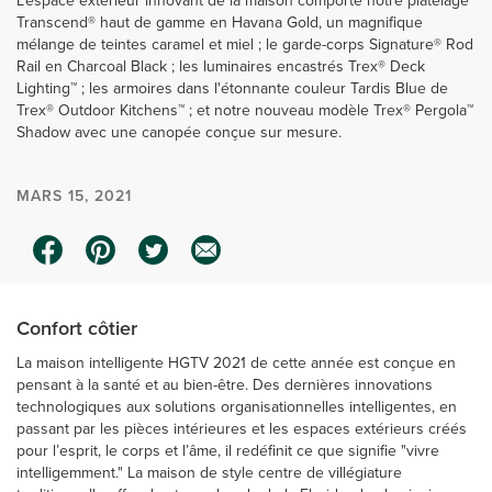
L'espace extérieur innovant de la maison comporte notre platelage
Transcend® haut de gamme en Havana Gold, un magnifique
mélange de teintes caramel et miel ; le garde-corps Signature® Rod
Rail en Charcoal Black ; les luminaires encastrés Trex® Deck
Lighting™ ; les armoires dans l'étonnante couleur Tardis Blue de
Trex® Outdoor Kitchens™ ; et notre nouveau modèle Trex® Pergola™
Shadow avec une canopée conçue sur mesure.
MARS 15, 2021
Confort côtier
La maison intelligente HGTV 2021 de cette année est conçue en
pensant à la santé et au bien-être. Des dernières innovations
technologiques aux solutions organisationnelles intelligentes, en
passant par les pièces intérieures et les espaces extérieurs créés
pour l’esprit, le corps et l’âme, il redéfinit ce que signifie "vivre
intelligemment." La maison de style centre de villégiature