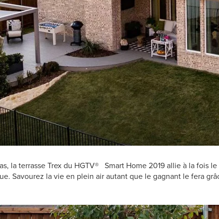
xas, la terrasse Trex du HGTV® Smart Home 2019 allie à la fois l
ue. Savourez la vie en plein air autant que le gagnant le fera grâ