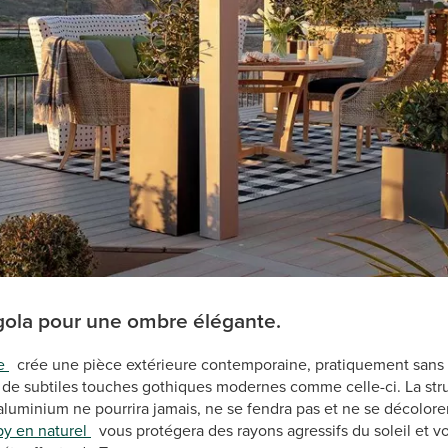
gola pour une ombre élégante.
ce
crée une pièce extérieure contemporaine, pratiquement sans e
de subtiles touches gothiques modernes comme celle-ci. La stru
'aluminium ne pourrira jamais, ne se fendra pas et ne se décolorer
y en naturel
vous protégera des rayons agressifs du soleil et vou