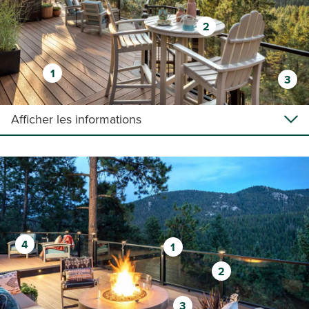
2
1
3
Afficher les informations
4
1
2
3