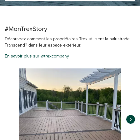
#MonTrexStory
Découvrez comment les propriétaires Trex utilisent la balustrade
Transcend® dans leur espace extérieur.
En savoir plus sur @trexcompany
Media Carousel
Carousel with product photos. Use the previous and next buttons 