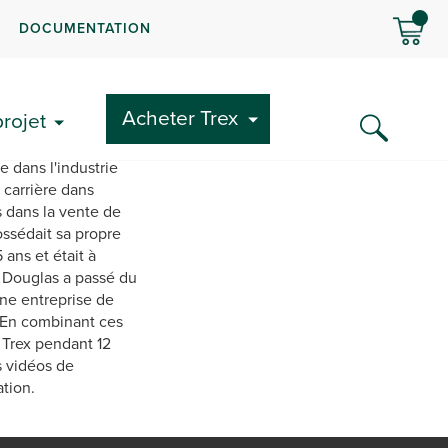
DOCUMENTATION
Acheter Trex
rojet
t du marketing de la
 dans l'industrie
 carrière dans
ns dans la vente de
ssédait sa propre
 ans et était à
. Douglas a passé du
une entreprise de
. En combinant ces
 Trex pendant 12
s vidéos de
ation.