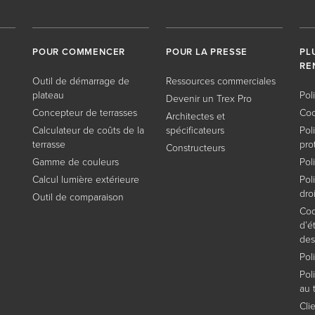
POUR COMMENCER
POUR LA PRESSE
PL
RE
Outil de démarrage de
Ressources commerciales
plateau
Pol
Devenir un Trex Pro
Concepteur de terrasses
Coo
Architectes et
Calculateur de coûts de la
spécificateurs
Pol
terrasse
pro
Constructeurs
Gamme de couleurs
Pol
Calcul lumière extérieure
Pol
dro
Outil de comparaison
Cod
d’é
des
Pol
Pol
au t
Cli