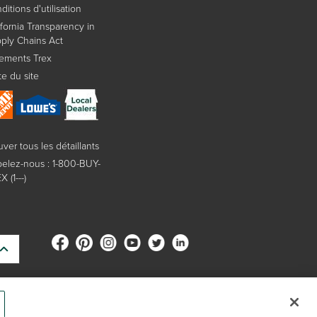
ditions d'utilisation
ifornia Transparency in
ply Chains Act
ements Trex
te du site
uver tous les détaillants
elez-nous : 1-800-BUY-
 (1---)