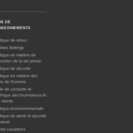
US DE
NSEIGNEMENTS
itique de retour
kies Settings
itique en matière de
tection de la vie privée
itique de sécurité
itique en matière des
its de l'homme
e de conduite et
thique des fournisseurs et
 clients
itique environnementale
itique de santé et sécurité
ravail
ents canadiens