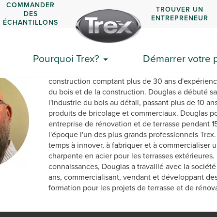
COMMANDER
TROUVER UN
DES
ENTREPRENEUR
ÉCHANTILLONS
Doug Lind
Pourquoi Trex?
Démarrer votre p
Douglas Lind est un professionnel de la gestion e
construction comptant plus de 30 ans d'expérience
du bois et de la construction. Douglas a débuté sa
l'industrie du bois au détail, passant plus de 10 a
produits de bricolage et commerciaux. Douglas po
entreprise de rénovation et de terrasse pendant 15
l'époque l'un des plus grands professionnels Trex
temps à innover, à fabriquer et à commercialiser 
charpente en acier pour les terrasses extérieures
connaissances, Douglas a travaillé avec la société
ans, commercialisant, vendant et développant de
formation pour les projets de terrasse et de rénov