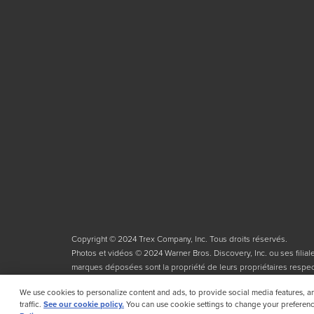
Copyright © 2024 Trex Company, Inc. Tous droits réservés.
Photos et vidéos © 2024 Warner Bros. Discovery, Inc. ou ses filiales
marques déposées sont la propriété de leurs propriétaires respect
We use cookies to personalize content and ads, to provide social media features, a
traffic.
See our cookie policy.
You can use cookie settings to change your preferenc