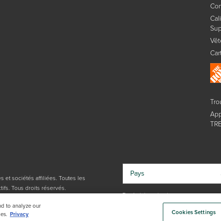
Con
Cal
Sup
Vêt
Car
Tro
App
TREX
Pays
 et sociétés affiliées. Toutes les
ifs. Tous droits réservés.
En choisissant votre pays, vous
reconnaissez avoir lu la Politique de
nd to analyze our
Cookies Settings
confidentialité de Trex.
es.
Privacy