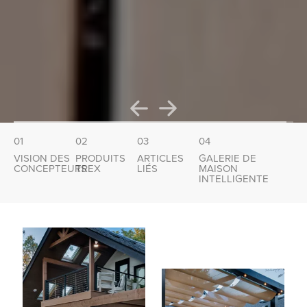
01
02
03
04
VISION DES
PRODUITS
ARTICLES
GALERIE DE
CONCEPTEURS
TREX
LIÉS
MAISON
INTELLIGENTE