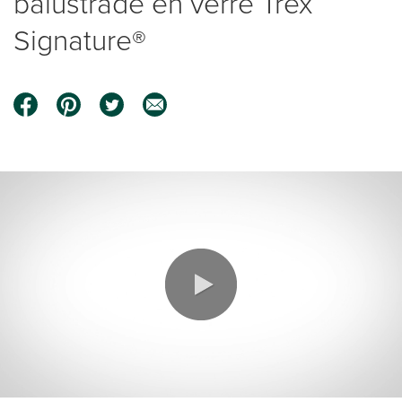
balustrade en verre Trex
Signature®
0:00 / 3:18